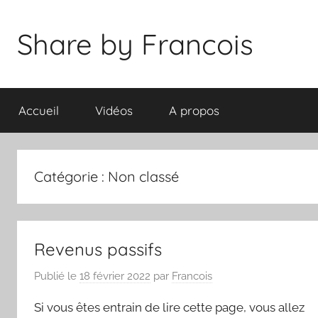
Aller
au
Share by Francois
contenu
Accueil
Vidéos
A propos
Catégorie :
Non classé
Revenus passifs
Publié le
18 février 2022
par
Francois
Si vous êtes entrain de lire cette page, vous allez