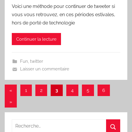
Voici une méthode pour continuer de tweeter si
vous vous retrouvez, en ces périodes estivales,
hors de porté de technologie
Continuer la lecture
Fun
,
twitter
Laisser un commentaire
Pagination
Publications
«
1
2
3
4
5
6
précédentes
des
Articles
»
publications
suivants
Recherche
pour