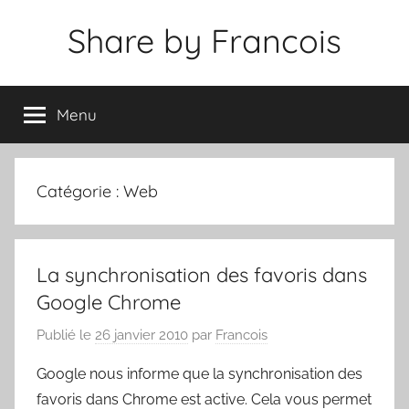
Aller
Share by Francois
au
contenu
Menu
Catégorie :
Web
La synchronisation des favoris dans
Google Chrome
Publié le
26 janvier 2010
par
Francois
Google nous informe que la synchronisation des
favoris dans Chrome est active. Cela vous permet