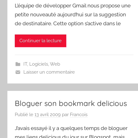
L’équipe de développer Gmail nous propose une
petite nouveauté aujourd’hui sur la suggestion
de destinataire. Cette option s’active dans le
Continuer la lecture
IT
,
Logiciels
,
Web
Laisser un commentaire
Bloguer son bookmark delicious
Publié le
13 avril 2009
par
Francois
J’avais essayé il y a quelques temps de bloguer
mes liens delicious du jour sur Blogspot, mais