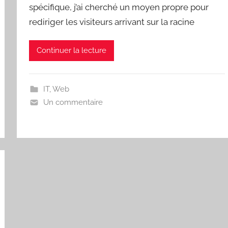
spécifique, j’ai cherché un moyen propre pour
rediriger les visiteurs arrivant sur la racine
Continuer la lecture
IT
,
Web
Un commentaire