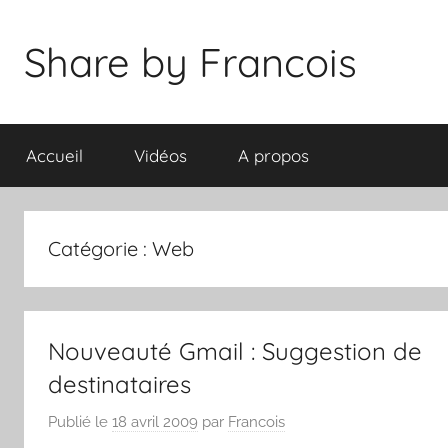
Aller
au
Share by Francois
contenu
Accueil
Vidéos
A propos
Catégorie :
Web
Nouveauté Gmail : Suggestion de
destinataires
Publié le
18 avril 2009
par
Francois