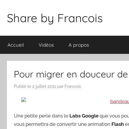
Aller
au
Share by Francois
contenu
Accueil
Vidéos
A propos
Pour migrer en douceur de
Publié le
2 juillet 2011
par
Francois
Une petite perle dans le
Labs Google
que vous pou
vous permettra de convertir une animation
Flash
e