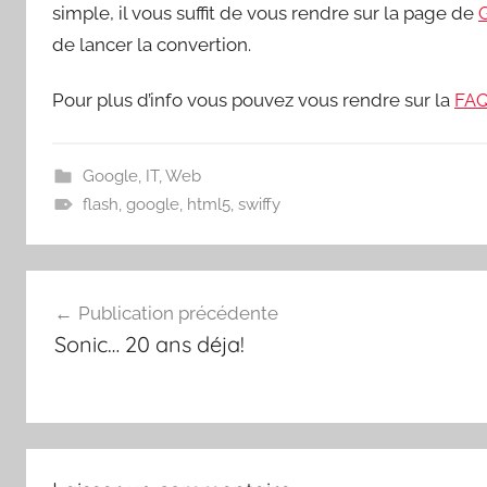
simple, il vous suffit de vous rendre sur la page de
de lancer la convertion.
Pour plus d’info vous pouvez vous rendre sur la
FA
Google
,
IT
,
Web
flash
,
google
,
html5
,
swiffy
Navigation
Publication précédente
de
Sonic… 20 ans déja!
l’article