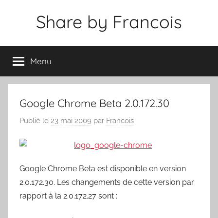
Aller
Share by Francois
au
contenu
Menu
Google Chrome Beta 2.0.172.30
Publié le
23 mai 2009
par
Francois
Google Chrome Beta est disponible en version
2.0.172.30. Les changements de cette version par
rapport à la 2.0.172.27 sont :