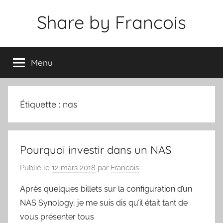
Aller
Share by Francois
au
contenu
Menu
Étiquette :
nas
Pourquoi investir dans un NAS
Publié le
12 mars 2018
par
Francois
Après quelques billets sur la configuration d’un
NAS Synology, je me suis dis qu’il était tant de
vous présenter tous