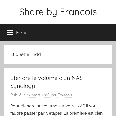
Aller
Share by Francois
au
contenu
Menu
Étiquette :
hdd
Etendre le volume d’un NAS
Synology
Publié le
12 mars 2018
par
Francois
Pour étendre un volume sur votre NAS il vous
faudra passer par 3 étapes. La première est bien